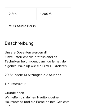
1.200
Euro
2 Std.
2
1.200 €
S
t
MUD Studio Berlin
d
.
Beschreibung
Unsere Dozenten werden dir in
Einzelunterricht alle professionellen
Techniken beibringen, damit du lernst, dein
eigenes Make-up wie ein Profi zu kreieren.
20 Stunden: 10 Sitzungen à 2 Stunden
1. Kursstruktur:
Grundeinheit
Wir helfen dir, deinen Hautton, deinen
Hautzustand und die Farbe deines Gesichts